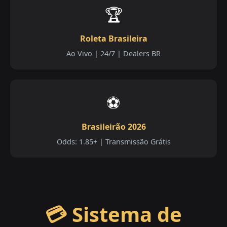
🏆
Roleta Brasileira
Ao Vivo | 24/7 | Dealers BR
⚽
Brasileirão 2026
Odds: 1.85+ | Transmissão Grátis
💳 Sistema de