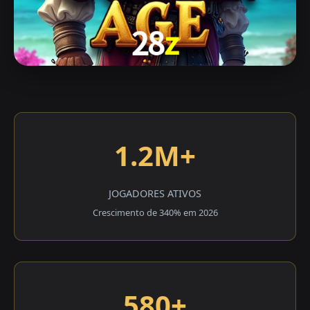
1.2M+
JOGADORES ATIVOS
Crescimento de 340% em 2026
580+