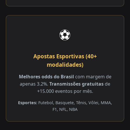
⚽
Apostas Esportivas (40+
modalidades)
Melhores odds do Brasil
com margem de
apenas 3.2%.
Transmissões gratuitas
de
+15.000 eventos por mês.
Esportes:
Futebol, Basquete, Tênis, Vôlei, MMA,
F1, NFL, NBA