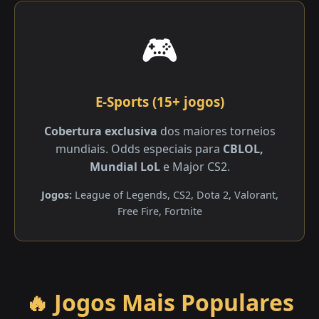
🎮
E-Sports (15+ jogos)
Cobertura exclusiva
dos maiores torneios
mundiais. Odds especiais para
CBLOL,
Mundial LoL
e Major CS2.
Jogos:
League of Legends, CS2, Dota 2, Valorant,
Free Fire, Fortnite
🔥 Jogos Mais Populares