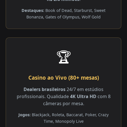
Destaques:
Book of Dead, Starburst, Sweet
Bonanza, Gates of Olympus, Wolf Gold
🏆
Casino ao Vivo (80+ mesas)
Dealers brasileiros
24/7 em estúdios
profissionais. Qualidade
4K Ultra HD
com 8
câmeras por mesa.
Jogos:
Blackjack, Roleta, Baccarat, Poker, Crazy
Time, Monopoly Live