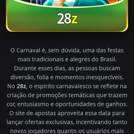
O Carnaval é, sem dúvida, uma das festas
mais tradicionais e alegres do Brasil.
Durante esses dias, as pessoas buscam
diversão, folia e momentos inesquecíveis.
No
28z
, o espírito carnavalesco se reflete na
criação de promoções temáticas que trazem
cor, entusiasmo e oportunidades de ganhos.
O site de apostas aproveita essa data para
lançar ofertas exclusivas, incentivando tanto
novos jogadores quanto os usuários mais