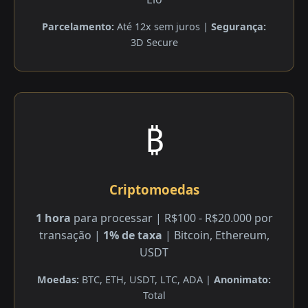
Parcelamento:
Até 12x sem juros |
Segurança:
3D Secure
₿
Criptomoedas
1 hora
para processar | R$100 - R$20.000 por
transação |
1% de taxa
| Bitcoin, Ethereum,
USDT
Moedas:
BTC, ETH, USDT, LTC, ADA |
Anonimato:
Total