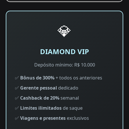
💎
DIAMOND VIP
Depósito mínimo: R$ 10.000
✅
Bônus de 300%
+ todos os anteriores
✅
Gerente pessoal
dedicado
✅
Cashback de 20%
semanal
✅
Limites ilimitados
de saque
✅
Viagens e presentes
exclusivos