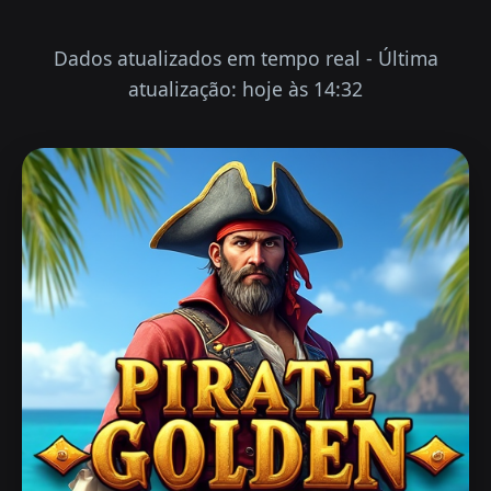
Dados atualizados em tempo real - Última
atualização: hoje às 14:32