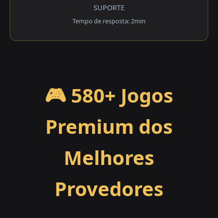
SUPORTE
Tempo de resposta: 2min
🎮 580+ Jogos
Premium dos
Melhores
Provedores