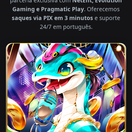
parceria exclusiva com
NetEnt, Evolution
Gaming e Pragmatic Play
. Oferecemos
saques via PIX em 3 minutos
e suporte
24/7 em português.